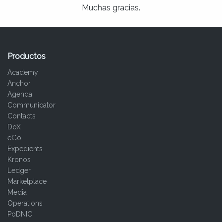
Muchas gracias.
Productos
Academy
Anchor
Agenda
Communicator
Contacts
DoX
eGo
Expedients
Kronos
Ledger
Marketplace
Media
Operations
PoDNIC